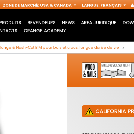
ZONE DE MARCHÉ
:
USA & CANADA
LANGUE
:
FRANÇAIS
PRODUITS
REVENDEURS
NEWS
AREA JURIDIQUE
DOW
NTACTS
ORANGE ACADEMY
unge & Flush-Cut BIM pour bois et clous, longue durée de vie
CALIFORNIA P
LAMES POUR SCIE
ACCESSOIRES POUR
SAUTEUSE
OUTILS
IN
MULTIFONCTIONS