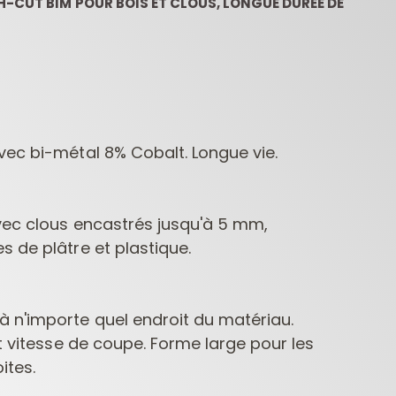
-CUT BIM POUR BOIS ET CLOUS, LONGUE DURÉE DE
vec bi-métal 8% Cobalt. Longue vie.
COFFRETS DE
FRAISES POUR
MÈC
FRAISES POUR
DÉFONCEUSES
PE
avec clous encastrés jusqu'à 5 mm,
DÉFONCEUSES
CONTRACTOR
 de plâtre et plastique.
 n'importe quel endroit du matériau.
et vitesse de coupe. Forme large pour les
ites.