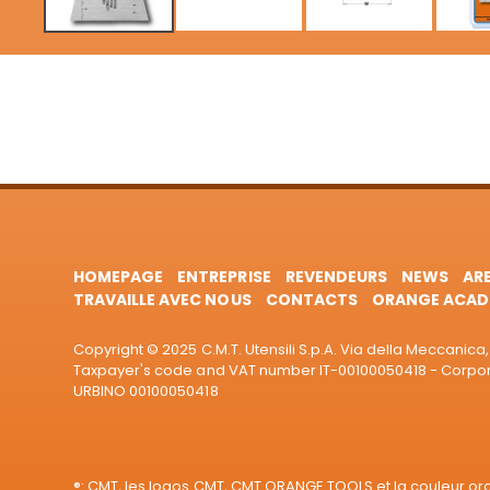
HOMEPAGE
ENTREPRISE
REVENDEURS
NEWS
AR
TRAVAILLE AVEC NOUS
CONTACTS
ORANGE ACAD
Copyright © 2025 C.M.T. Utensili S.p.A. Via della Meccanica, 
Taxpayer's code and VAT number IT-00100050418 - Corporat
URBINO 00100050418
®: CMT, les logos CMT, CMT ORANGE TOOLS et la couleur o