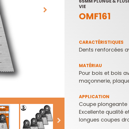
65MM PLUNGE & FLUSH
VIE
OMF161
CARACTÉRISTIQUES
Dents renforcées a
LAMES DE SCIES
PLAQUETTES
MATÉRIAU
SABRES
RÉVERSIBLES ET
Pour bois et bois 
PORTE-OUTILS
maçonnerie, plaques
APPLICATION
Coupe plongeante à
Excellente qualité 
longues coupes dro