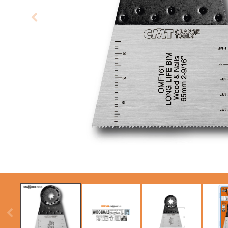
LAMES CIRCULAIRES
ITK XTREME SAW
CMT CONTRACTOR
BLADES
TOOLS® - ITK PLUS®