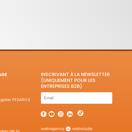
INSCRIVANT À LA NEWSLETTER
AGE
(UNIQUEMENT POUR LES
ENTREPRISES B2B)
egister PESARO E
webagency
websolute
sées de la