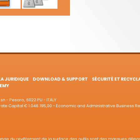
EA JURIDIQUE
DOWNLOAD & SUPPORT
SÉCURITÉ ET RECYCL
EMY
sn - Pesaro, 61122 PU - ITALY
e Capital € 1.046.195,00 - Economic and Administrative Business R
range du revêtement de la surface des outils sont des marques dépo