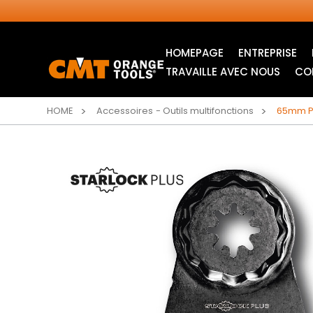
HOMEPAGE
ENTREPRISE
TRAVAILLE AVEC NOUS
CO
HOME
Accessoires - Outils multifonctions
65mm Pl
LAMES CIRCULAIRES
ITK XPLUS SAW
INDUSTRIELLES
BLADES