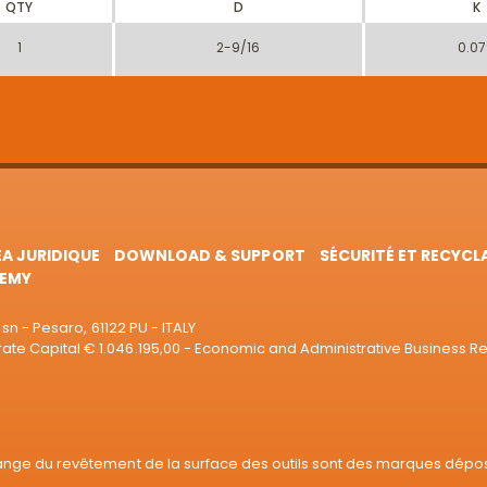
QTY
D
K
1
2-9/16
0.0
EA JURIDIQUE
DOWNLOAD & SUPPORT
SÉCURITÉ ET RECYCL
EMY
sn - Pesaro, 61122 PU - ITALY
e Capital € 1.046.195,00 - Economic and Administrative Business R
range du revêtement de la surface des outils sont des marques dépo