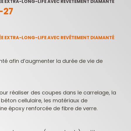
E EXTRA-LONG-LIFE AVEC REVÊTEMENT DIAMANTÉ
-27
E EXTRA-LONG-LIFE AVEC REVÊTEMENT DIAMANTÉ
é afin d’augmenter la durée de vie de
COFFRETS DE
FRAISES POUR
MÈC
FRAISES POUR
DÉFONCEUSES
PE
DÉFONCEUSES
CONTRACTOR
r réaliser des coupes dans le carrelage, la
 béton cellulaire, les matériaux de
sine époxy renforcée de fibre de verre.