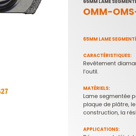
65MM LAME SEGMENTÉ
OMM-OMS
65MM LAME SEGMENTÉ
CARACTÉRISTIQUES:
Revêtement diamant
LAMES DE SCIES
PLAQUETTES
SABRES
RÉVERSIBLES ET
l’outil.
PORTE-OUTILS
MATÉRIELS:
Lame segmentée pou
plaque de plâtre, le
construction, la ré
APPLICATIONS: