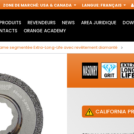
ZONE DE MARCHÉ
:
USA & CANADA
LANGUE
:
FRANÇAIS
PRODUITS
REVENDEURS
NEWS
AREA JURIDIQUE
DOW
NTACTS
ORANGE ACADEMY
me segmentée Extra-Long-Life avec revêtement diamanté
CALIFORNIA P
LAMES POUR SCIE
ACCESSOIRES POUR
SAUTEUSE
OUTILS
IN
MULTIFONCTIONS