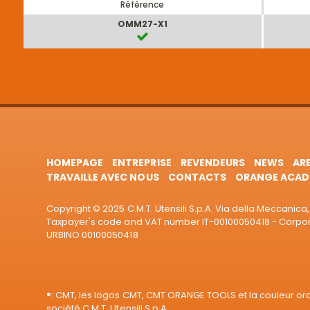
Référence
OMM27-X1
HOMEPAGE
ENTREPRISE
REVENDEURS
NEWS
AR
TRAVAILLE AVEC NOUS
CONTACTS
ORANGE ACAD
Copyright © 2025 C.M.T. Utensili S.p.A. Via della Meccanica, 
Taxpayer's code and VAT number IT-00100050418 - Corporat
URBINO 00100050418
®: CMT, les logos CMT, CMT ORANGE TOOLS et la couleur o
société C.M.T. Utensili S.p.A.