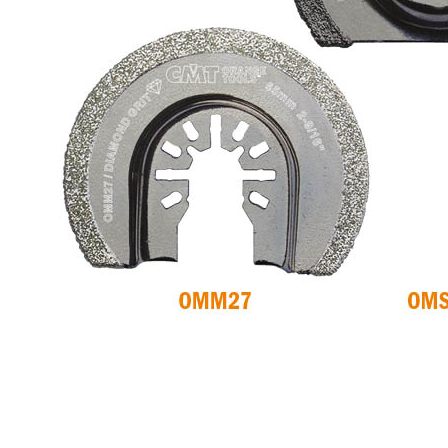
LAMES CIRCULAIRES
ITK XTREME SAW
CMT CONTRACTOR
BLADES
TOOLS® - ITK PLUS®