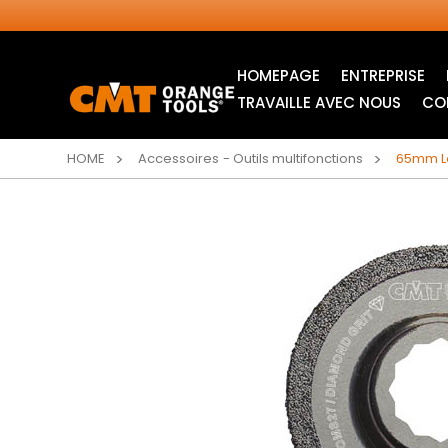
HOMEPAGE
ENTREPRISE
TRAVAILLE AVEC NOUS
CO
HOME
Accessoires - Outils multifonctions
65mm La
LAMES CIRCULAIRES
ITK XPLUS SAW
INDUSTRIELLES
BLADES