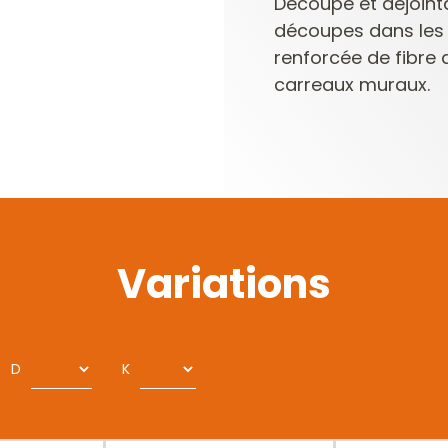
Découpe et déjointa
découpes dans les 
renforcée de fibre
carreaux muraux.
Variations
D
K