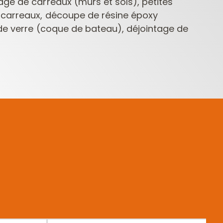
ge de carreaux (murs et sols), petites
carreaux, découpe de résine époxy
 de verre (coque de bateau), déjointage de