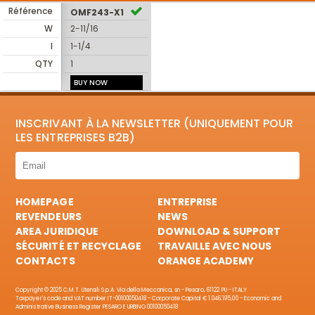
Référence
OMF243-X1
W
2-11/16
I
1-1/4
QTY
1
BUY NOW
INSCRIVANT À LA NEWSLETTER (UNIQUEMENT POUR
LES ENTREPRISES B2B)
HOMEPAGE
ENTREPRISE
REVENDEURS
NEWS
AREA JURIDIQUE
DOWNLOAD & SUPPORT
SÉCURITÉ ET RECYCLAGE
TRAVAILLE AVEC NOUS
CONTACTS
ORANGE ACADEMY
Copyright © 2025 C.M.T. Utensili S.p.A. Via della Meccanica, sn - Pesaro, 61122 PU - ITALY
Taxpayer's code and VAT number IT-00100050418 - Corporate Capital € 1.046.195,00 - Economic and
Administrative Business Register PESARO E URBINO 00100050418