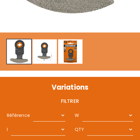
Variations
FILTRER
Référence
W
I
QTY