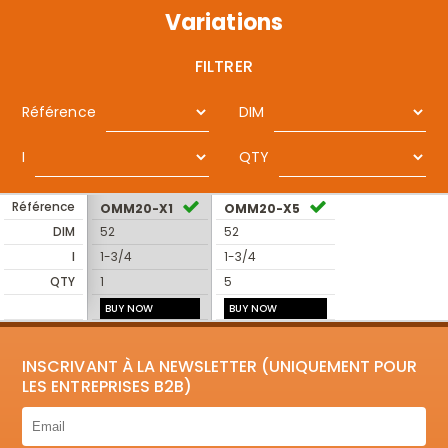
Variations
FILTRER
Référence
DIM
I
QTY
Référence
OMM20-X1
OMM20-X5
DIM
52
52
I
1-3/4
1-3/4
QTY
1
5
BUY NOW
BUY NOW
INSCRIVANT À LA NEWSLETTER (UNIQUEMENT POUR
LES ENTREPRISES B2B)