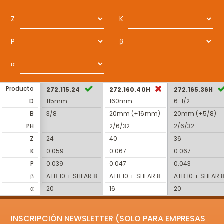
Z
K
P
β
α
Producto
272.115.24
272.160.40H
272.165.36H
D
115mm
160mm
6-1/2
B
3/8
20mm (+16mm)
20mm (+5/8)
PH
2/6/32
2/6/32
Z
24
40
36
K
0.059
0.067
0.067
P
0.039
0.047
0.043
β
ATB 10 + SHEAR 8
ATB 10 + SHEAR 8
ATB 10 + SHEAR 
α
20
16
20
INSCRIPCIÓN NEWSLETTER (SOLO PARA EMPRESAS