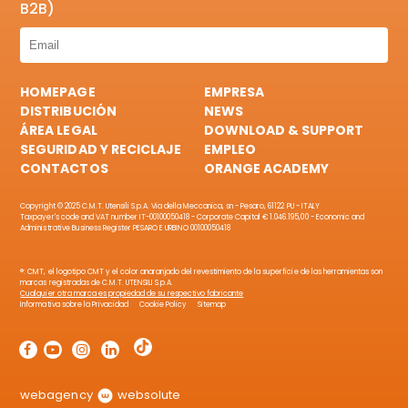
B2B)
HOMEPAGE
EMPRESA
DISTRIBUCIÓN
NEWS
ÁREA LEGAL
DOWNLOAD & SUPPORT
SEGURIDAD Y RECICLAJE
EMPLEO
CONTACTOS
ORANGE ACADEMY
Copyright © 2025 C.M.T. Utensili S.p.A. Via della Meccanica, sn - Pesaro, 61122 PU - ITALY
Taxpayer's code and VAT number IT-00100050418 - Corporate Capital € 1.046.195,00 - Economic and
Administrative Business Register PESARO E URBINO 00100050418
®: CMT, el logotipo CMT y el color anaranjado del revestimiento de la superficie de las herramientas son
marcas registradas de C.M.T. UTENSILI S.p.A.
Cualquier otra marca es propiedad de su respectivo fabricante
Informativa sobre la Privacidad
Cookie Policy
Sitemap
webagency
websolute