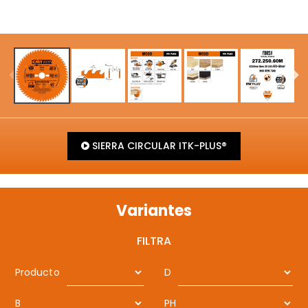
SIERRA CIRCULAR ITK-PLUS®
Variantes
FILTRA
Producto
D
B
PH