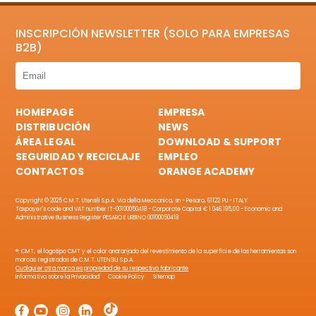
INSCRIPCIÓN NEWSLETTER (SOLO PARA EMPRESAS
B2B)
HOMEPAGE
EMPRESA
DISTRIBUCIÓN
NEWS
ÁREA LEGAL
DOWNLOAD & SUPPORT
SEGURIDAD Y RECICLAJE
EMPLEO
CONTACTOS
ORANGE ACADEMY
Copyright © 2025 C.M.T. Utensili S.p.A. Via della Meccanica, sn - Pesaro, 61122 PU - ITALY
Taxpayer's code and VAT number IT-00100050418 - Corporate Capital € 1.046.195,00 - Economic and
Administrative Business Register PESARO E URBINO 00100050418
®: CMT, el logotipo CMT y el color anaranjado del revestimiento de la superficie de las herramientas son
marcas registradas de C.M.T. UTENSILI S.p.A.
Cualquier otra marca es propiedad de su respectivo fabricante
Informativa sobre la Privacidad
Cookie Policy
Sitemap