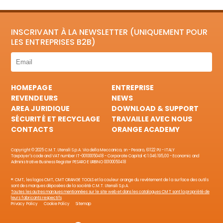
INSCRIVANT À LA NEWSLETTER (UNIQUEMENT POUR
LES ENTREPRISES B2B)
HOMEPAGE
ENTREPRISE
REVENDEURS
NEWS
AREA JURIDIQUE
DOWNLOAD & SUPPORT
SÉCURITÉ ET RECYCLAGE
TRAVAILLE AVEC NOUS
CONTACTS
ORANGE ACADEMY
Copyright © 2025 C.M.T. Utensili S.p.A. Via della Meccanica, sn - Pesaro, 61122 PU - ITALY
Taxpayer's code and VAT number IT-00100050418 - Corporate Capital € 1.046.195,00 - Economic and
Administrative Business Register PESARO E URBINO 00100050418
®: CMT, les logos CMT, CMT ORANGE TOOLS et la couleur orange du revêtement de la surface des outils
sont des marques déposées de la société C.M.T. Utensili S.p.A.
Toutes les autres marques mentionnées sur le site web et dans les catalogues CMT sont la propriété de
leurs fabricants respectifs
Privacy Policy
Cookie Policy
Sitemap