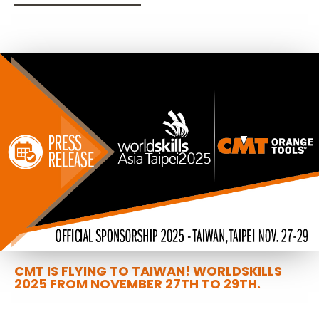
CMT IS FLYING TO TAIWAN! WORLDSKILLS
2025 FROM NOVEMBER 27TH TO 29TH.