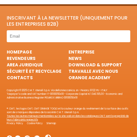
INSCRIVANT À LA NEWSLETTER (UNIQUEMENT POUR
LES ENTREPRISES B2B)
HOMEPAGE
ENTREPRISE
REVENDEURS
NEWS
AREA JURIDIQUE
DOWNLOAD & SUPPORT
SÉCURITÉ ET RECYCLAGE
TRAVAILLE AVEC NOUS
CONTACTS
ORANGE ACADEMY
Copyright © 2025 C.M.T. Utensili S.p.A. Via della Meccanica, sn - Pesaro, 61122 PU - ITALY
Taxpayer's code and VAT number IT-00100050418 - Corporate Capital € 1.046.195,00 - Economic and
Administrative Business Register PESARO E URBINO 00100050418
®: CMT, les logos CMT, CMT ORANGE TOOLS et la couleur orange du revêtement de la surface des outils
sont des marques déposées de la société C.M.T. Utensili S.p.A.
Toutes les autres marques mentionnées sur le site web et dans les catalogues CMT sont la propriété de
leurs fabricants respectifs
Privacy Policy
Cookie Policy
Sitemap