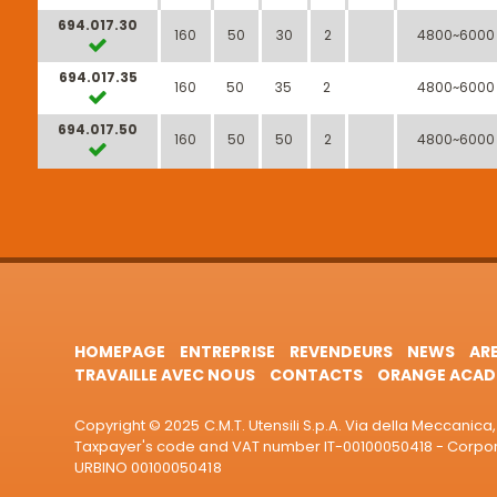
694.017.30
160
50
30
2
4800~6000
694.017.35
160
50
35
2
4800~6000
694.017.50
160
50
50
2
4800~6000
HOMEPAGE
ENTREPRISE
REVENDEURS
NEWS
AR
TRAVAILLE AVEC NOUS
CONTACTS
ORANGE ACAD
Copyright © 2025 C.M.T. Utensili S.p.A. Via della Meccanica, 
Taxpayer's code and VAT number IT-00100050418 - Corporat
URBINO 00100050418