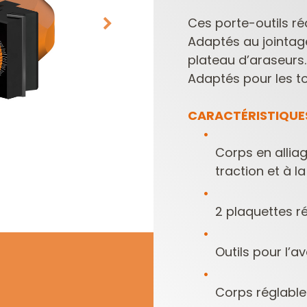
Ces porte-outils réa
Adaptés au jointage
plateau d’araseurs.
Adaptés pour les t
CARACTÉRISTIQUE
PLAQUETTES
COFFRETS DE
Corps en alliag
RÉVERSIBLES ET
FRAISES POUR
traction et à la
PORTE-OUTILS
DÉFONCEUSES
2 plaquettes r
Outils pour l’
Corps réglable