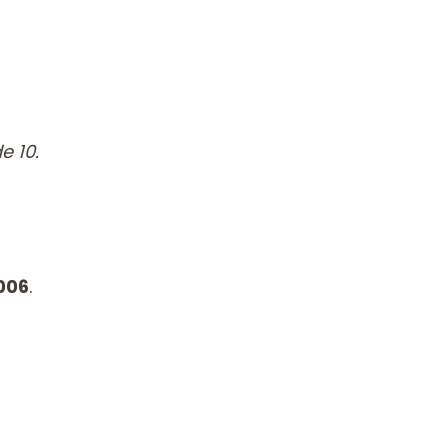
e 10.
006
.