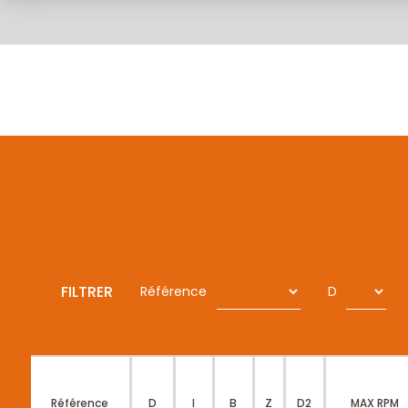
FILTRER
Référence
D
Référence
D
I
B
Z
D2
MAX RPM