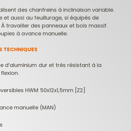
lisent des chanfreins à inclinaison variable.
 et aussi au feuillurage, si équipés de
 À travailler des panneaux et bois massif.
oupies à avance manuelle.
S TECHNIQUES
FRAISES POUR
MÈCHES POUR
MÈCHE
e d’aluminium dur et très résistant à la
DÉFONCEUSES
PERCEUSES
 flexion.
CONTRACTOR
éversibles HWM 50x12x1,5mm [Z2]
avance manuelle (MAN)
s