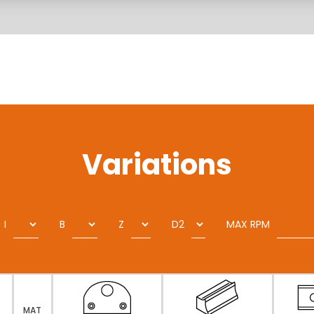
Variations
I
B
Z
D2
MAX RPM
MAT