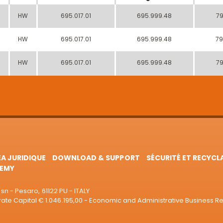
HW
695.017.01
695.999.48
79
HW
695.017.01
695.999.48
79
HW
695.017.01
695.999.48
79
EA JURIDIQUE
DOWNLOAD & SUPPORT
SÉCURITÉ ET RECYCL
EMY
sn - Pesaro, 61122 PU - ITALY
e Capital € 1.046.195,00 - Economic and Administrative Business R