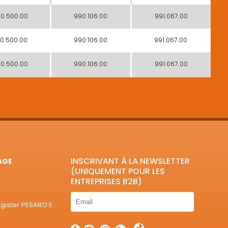
0.500.00
990.106.00
991.067.00
0.500.00
990.106.00
991.067.00
0.500.00
990.106.00
991.067.00
INSCRIVANT À LA NEWSLETTER
AGE
(UNIQUEMENT POUR LES
ENTREPRISES B2B)
egister PESARO E