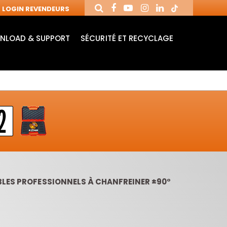
LOGIN REVENDEURS
NLOAD & SUPPORT
SÉCURITÉ ET RECYCLAGE
LES PROFESSIONNELS À CHANFREINER ±90°
MANDRINS ET
FRAISES AVEC
MÈ
FRAISES POUR
PLAQUETTES
MO
MACHINES CNC
RÉVERSIBLES