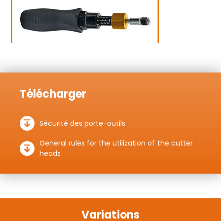
Télécharger
Sécurité des porte-outils
General rules for the utilization of the cutter
heads
Variations