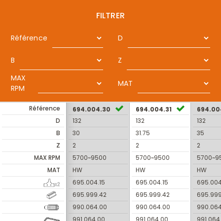
FILTRER
Référence
D
B
Z
MAX
MAT
RPM
Référence
694.004.30
694.004.31
694.00
D
132
132
132
B
30
31.75
35
Z
2
2
2
MAX RPM
5700~9500
5700~9500
5700~9
MAT
HW
HW
HW
695.004.15
695.004.15
695.004
695.999.42
695.999.42
695.999
990.064.00
990.064.00
990.06
991.064.00
991.064.00
991.064