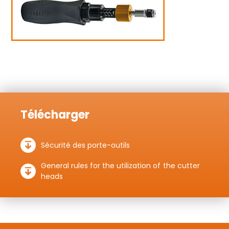
Télécharger
Sécurité des porte-outils
General rules for the utilization of the cutter
heads