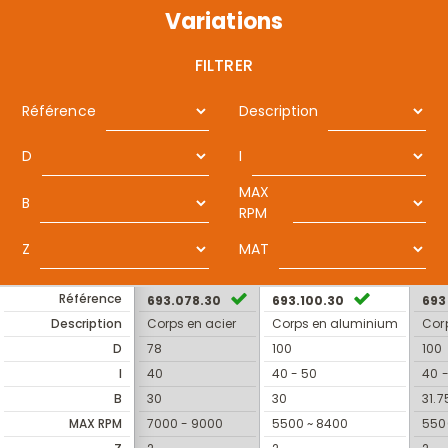
Variations
FILTRER
Référence
Description
D
I
MAX
B
RPM
Z
MAT
Référence
693.078.30
693.100.30
693
Description
Corps en acier
Corps en aluminium
Cor
D
78
100
100
I
40
40 - 50
40 
B
30
30
31.7
MAX RPM
7000 - 9000
5500 ~ 8400
550