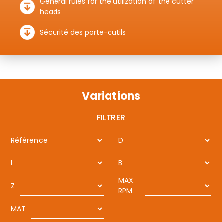
General rules for the utilization of the cutter
heads
Sécurité des porte-outils
Variations
FILTRER
Référence
D
I
B
MAX
Z
RPM
MAT