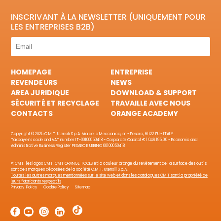
INSCRIVANT À LA NEWSLETTER (UNIQUEMENT POUR
LES ENTREPRISES B2B)
HOMEPAGE
ENTREPRISE
REVENDEURS
NEWS
AREA JURIDIQUE
DOWNLOAD & SUPPORT
SÉCURITÉ ET RECYCLAGE
TRAVAILLE AVEC NOUS
CONTACTS
ORANGE ACADEMY
Copyright © 2025 C.M.T. Utensili S.p.A. Via della Meccanica, sn - Pesaro, 61122 PU - ITALY
Taxpayer's code and VAT number IT-00100050418 - Corporate Capital € 1.046.195,00 - Economic and
Administrative Business Register PESARO E URBINO 00100050418
®: CMT, les logos CMT, CMT ORANGE TOOLS et la couleur orange du revêtement de la surface des outils
sont des marques déposées de la société C.M.T. Utensili S.p.A.
Toutes les autres marques mentionnées sur le site web et dans les catalogues CMT sont la propriété de
leurs fabricants respectifs
Privacy Policy
Cookie Policy
Sitemap