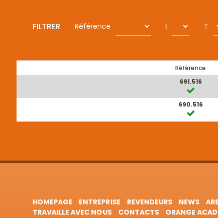
FILTRER
Référence
I
T
Référence
691.516
690.516
HOMEPAGE
ENTREPRISE
REVENDEURS
NEWS
AR
TRAVAILLE AVEC NOUS
CONTACTS
ORANGE ACAD