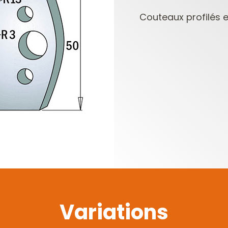
Couteaux profilés et
PLAQUETTES
COFFRETS DE
RÉVERSIBLES ET
FRAISES POUR
PORTE-OUTILS
DÉFONCEUSES
Variations