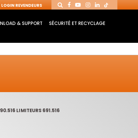
LOGIN REVENDEURS
NLOAD & SUPPORT
SÉCURITÉ ET RECYCLAGE
0.516 LIMITEURS 691.516
MANDRINS ET
FRAISES AVEC
MÈ
FRAISES POUR
PLAQUETTES
MO
MACHINES CNC
RÉVERSIBLES