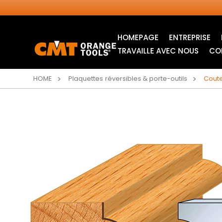
HOMEPAGE
ENTREPRISE
TRAVAILLE AVEC NOUS
CO
HOME
Plaquettes réversibles & porte-outils
Coute
LAMES CIRCULAIRES
LAMES POUR SCIE
INDUSTRIELLES
SAUTEUSE