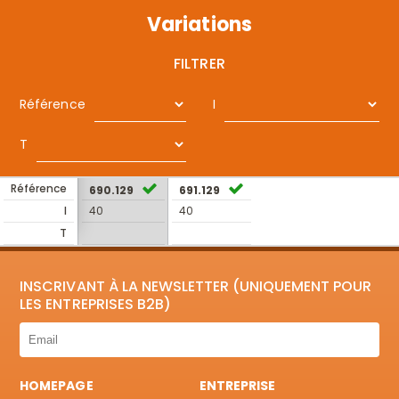
Variations
FILTRER
Référence
I
T
Référence
690.129
691.129
I
40
40
T
INSCRIVANT À LA NEWSLETTER (UNIQUEMENT POUR
LES ENTREPRISES B2B)
HOMEPAGE
ENTREPRISE