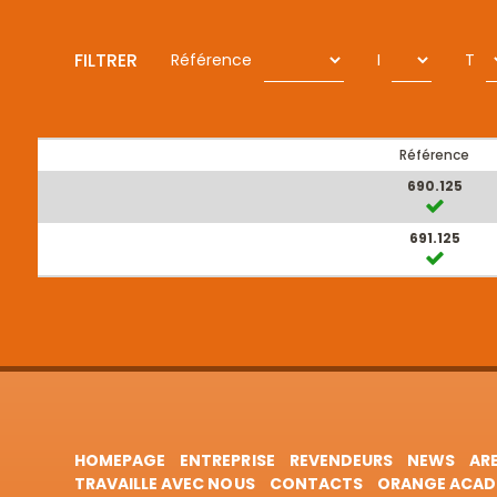
FILTRER
Référence
I
T
Référence
690.125
691.125
HOMEPAGE
ENTREPRISE
REVENDEURS
NEWS
AR
TRAVAILLE AVEC NOUS
CONTACTS
ORANGE ACAD