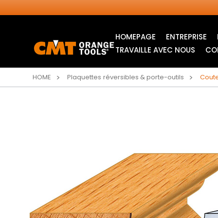
HOMEPAGE
ENTREPRISE
TRAVAILLE AVEC NOUS
CO
HOME
Plaquettes réversibles & porte-outils
Coute
LAMES CIRCULAIRES
LAMES POUR SCIE
INDUSTRIELLES
SAUTEUSE