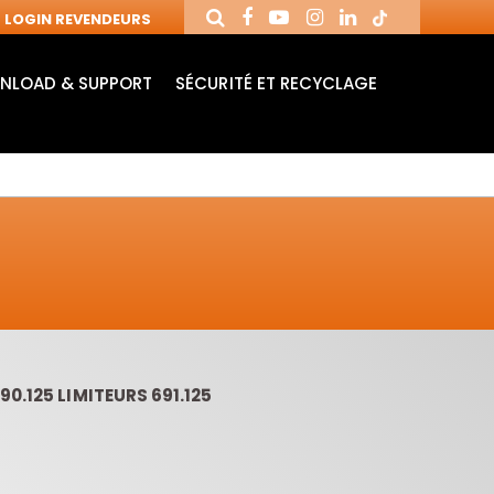
LOGIN REVENDEURS
NLOAD & SUPPORT
SÉCURITÉ ET RECYCLAGE
0.125 LIMITEURS 691.125
MANDRINS ET
FRAISES AVEC
MÈ
FRAISES POUR
PLAQUETTES
MO
MACHINES CNC
RÉVERSIBLES