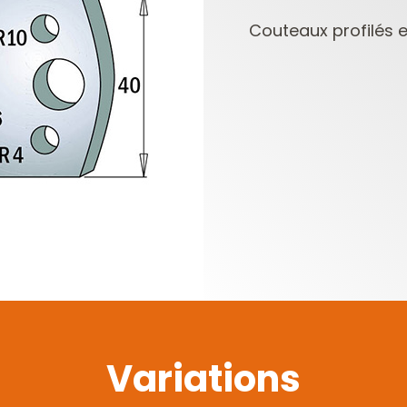
Couteaux profilés et
PLAQUETTES
COFFRETS DE
RÉVERSIBLES ET
FRAISES POUR
PORTE-OUTILS
DÉFONCEUSES
Variations