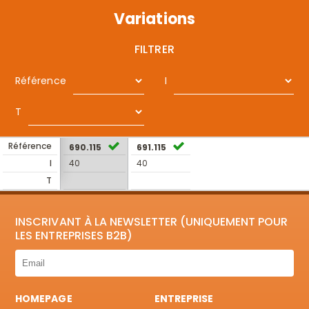
Variations
FILTRER
Référence
I
T
Référence
690.115
691.115
I
40
40
T
INSCRIVANT À LA NEWSLETTER (UNIQUEMENT POUR
LES ENTREPRISES B2B)
HOMEPAGE
ENTREPRISE