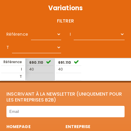
Variations
FILTRER
Référence
I
T
Référence
690.110
691.110
I
40
40
T
INSCRIVANT À LA NEWSLETTER (UNIQUEMENT POUR
LES ENTREPRISES B2B)
HOMEPAGE
ENTREPRISE