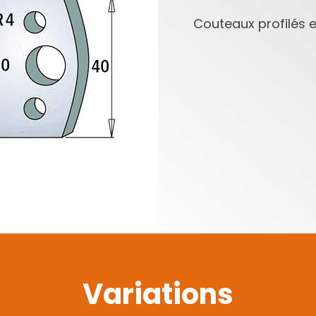
Couteaux profilés et
PLAQUETTES
COFFRETS DE
RÉVERSIBLES ET
FRAISES POUR
PORTE-OUTILS
DÉFONCEUSES
Variations