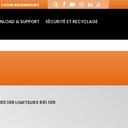
LOGIN REVENDEURS
NLOAD & SUPPORT
SÉCURITÉ ET RECYCLAGE
0.109 LIMITEURS 691.109
MANDRINS ET
FRAISES AVEC
MÈ
FRAISES POUR
PLAQUETTES
MO
MACHINES CNC
RÉVERSIBLES