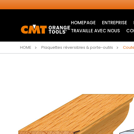
HOMEPAGE
ENTREPRISE
TRAVAILLE AVEC NOUS
CO
HOME
Plaquettes réversibles & porte-outils
Coute
LAMES CIRCULAIRES
LAMES POUR SCIE
INDUSTRIELLES
SAUTEUSE