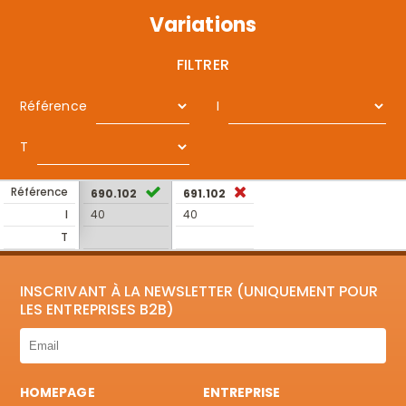
Variations
FILTRER
Référence
I
T
Référence
690.102
691.102
I
40
40
T
INSCRIVANT À LA NEWSLETTER (UNIQUEMENT POUR
LES ENTREPRISES B2B)
HOMEPAGE
ENTREPRISE