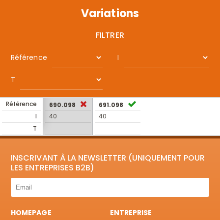
Variations
FILTRER
Référence
I
T
Référence
690.098
691.098
I
40
40
T
INSCRIVANT À LA NEWSLETTER (UNIQUEMENT POUR
LES ENTREPRISES B2B)
HOMEPAGE
ENTREPRISE