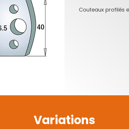
Couteaux profilés et
PLAQUETTES
COFFRETS DE
RÉVERSIBLES ET
FRAISES POUR
PORTE-OUTILS
DÉFONCEUSES
Variations