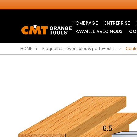
HOMEPAGE
ENTREPRISE
TRAVAILLE AVEC NOUS
CO
HOME
Plaquettes réversibles & porte-outils
Coute
LAMES CIRCULAIRES
LAMES POUR SCIE
INDUSTRIELLES
SAUTEUSE