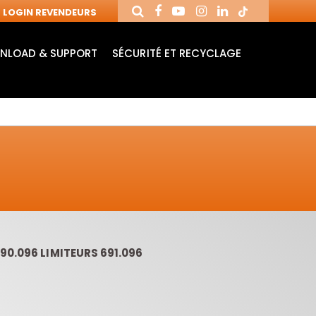
LOGIN REVENDEURS
NLOAD & SUPPORT
SÉCURITÉ ET RECYCLAGE
90.096 LIMITEURS 691.096
MANDRINS ET
FRAISES AVEC
MÈ
FRAISES POUR
PLAQUETTES
MO
MACHINES CNC
RÉVERSIBLES