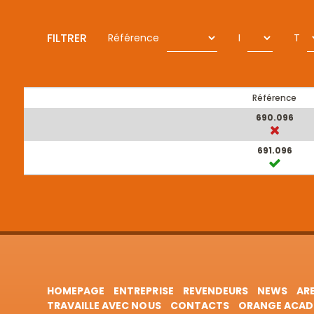
FILTRER
Référence
I
T
Référence
690.096
691.096
HOMEPAGE
ENTREPRISE
REVENDEURS
NEWS
AR
TRAVAILLE AVEC NOUS
CONTACTS
ORANGE ACAD