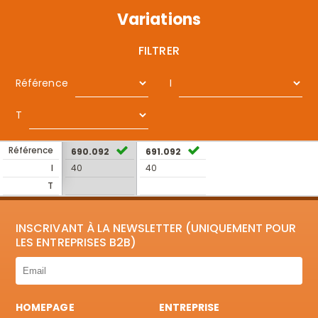
Variations
FILTRER
Référence
I
T
Référence
690.092
691.092
I
40
40
T
INSCRIVANT À LA NEWSLETTER (UNIQUEMENT POUR
LES ENTREPRISES B2B)
HOMEPAGE
ENTREPRISE