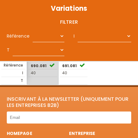
Variations
FILTRER
Référence
I
T
Référence
690.081
691.081
I
40
40
T
INSCRIVANT À LA NEWSLETTER (UNIQUEMENT POUR
LES ENTREPRISES B2B)
HOMEPAGE
ENTREPRISE