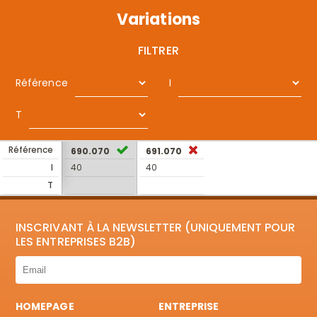
Variations
FILTRER
Référence
I
T
Référence
690.070
691.070
I
40
40
T
INSCRIVANT À LA NEWSLETTER (UNIQUEMENT POUR
LES ENTREPRISES B2B)
HOMEPAGE
ENTREPRISE