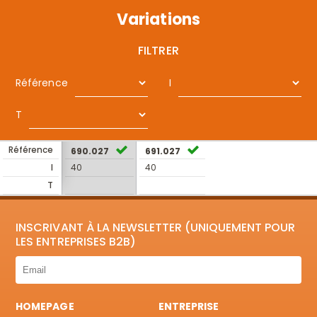
Variations
FILTRER
Référence
I
T
Référence
690.027
691.027
I
40
40
T
INSCRIVANT À LA NEWSLETTER (UNIQUEMENT POUR
LES ENTREPRISES B2B)
HOMEPAGE
ENTREPRISE