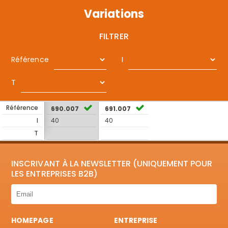
Variations
FILTRER
Référence
I
T
Référence
690.007
691.007
I
40
40
T
INSCRIVANT À LA NEWSLETTER (UNIQUEMENT POUR
LES ENTREPRISES B2B)
HOMEPAGE
ENTREPRISE