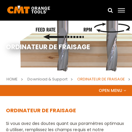
ORDINATEUR DE FRAISAGE
HOME
Download & Support
ORDINATEUR DE FRAISAGE
OPEN MENU
CATALOGUE
ORDINATEUR DE FRAISAGE
VIDÉOS
Si vous avez des doutes quant aux paramètres optimaux
PRESS RELEASE
à utiliser, remplissez les champs requis et notre