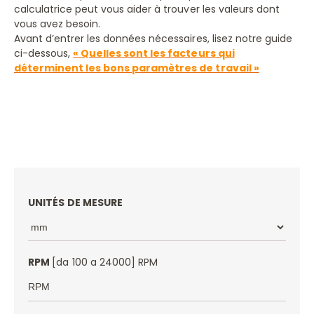
calculatrice peut vous aider à trouver les valeurs dont
DOCUMENTATION/MANUEL D'INSTRUCTIONS
vous avez besoin.
Avant d’entrer les données nécessaires, lisez notre guide
ORDINATEUR DE FRAISAGE
ci-dessous,
« Quelles sont les facteurs qui
déterminent les bons paramètres de travail »
RÉSOLUTION DES PROBLÈMES
UNITÉS DE MESURE
RPM
[da 100 a 24000] RPM