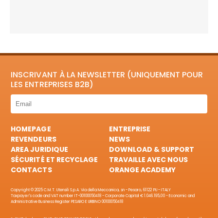
INSCRIVANT À LA NEWSLETTER (UNIQUEMENT POUR
LES ENTREPRISES B2B)
HOMEPAGE
ENTREPRISE
REVENDEURS
NEWS
AREA JURIDIQUE
DOWNLOAD & SUPPORT
SÉCURITÉ ET RECYCLAGE
TRAVAILLE AVEC NOUS
CONTACTS
ORANGE ACADEMY
Copyright © 2025 C.M.T. Utensili S.p.A. Via della Meccanica, sn - Pesaro, 61122 PU - ITALY
Taxpayer's code and VAT number IT-00100050418 - Corporate Capital € 1.046.195,00 - Economic and
Administrative Business Register PESARO E URBINO 00100050418