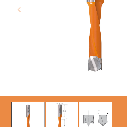
LAMES CIRCULAIRES
LAMES DE SCIES
CMT CONTRACTOR
SABRES
TOOLS® - ITK PLUS®