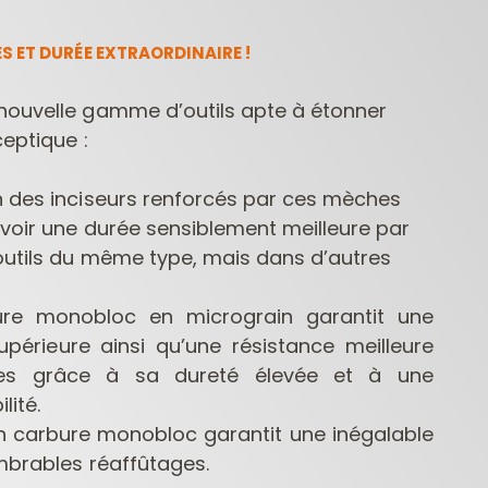
S ET DURÉE EXTRAORDINAIRE !
nouvelle gamme d’outils apte à étonner
ceptique :
 des inciseurs renforcés par ces mèches
avoir une durée sensiblement meilleure par
FRAISES POUR
MÈCHES POUR
MÈCHE
DÉFONCEUSES
PERCEUSES
 outils du même type, mais dans d’autres
CONTRACTOR
ure monobloc en micrograin garantit une
périeure ainsi qu’une résistance meilleure
res grâce à sa dureté élevée et à une
lité.
n carbure monobloc garantit une inégalable
mbrables réaffûtages.