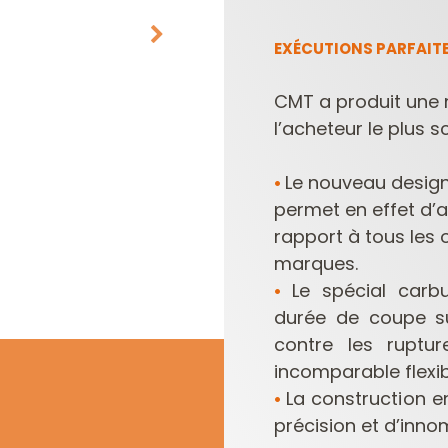
EXÉCUTIONS PARFAITE
CMT a produit une 
l’acheteur le plus s
Le nouveau design
•
permet en effet d’
PLAQUETTES
COFFRETS DE
RÉVERSIBLES ET
FRAISES POUR
rapport à tous les
PORTE-OUTILS
DÉFONCEUSES
marques.
Le spécial carb
•
durée de coupe su
contre les ruptu
incomparable flexibi
La construction e
•
précision et d’inno