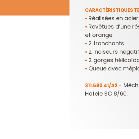
CARACTÉRISTIQUES TE
Réalisées en acier
•
Revêtues d’une rés
•
et orange.
2 tranchants.
•
2 inciseurs négatif
•
2 gorges hélicoïda
•
Queue avec méplat 
•
- Mèche
311.580.41/42
Hafele SC 8/60.