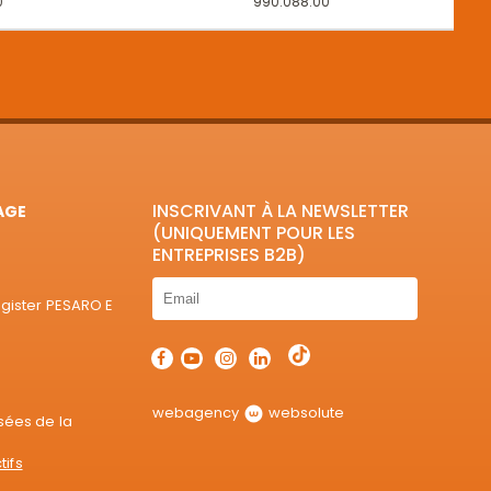
0
990.088.00
INSCRIVANT À LA NEWSLETTER
AGE
(UNIQUEMENT POUR LES
ENTREPRISES B2B)
egister PESARO E
webagency
websolute
sées de la
tifs