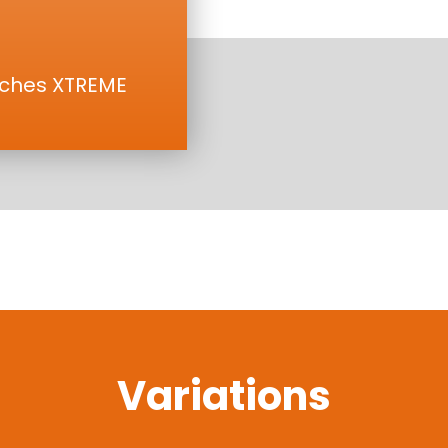
èches XTREME
Variations