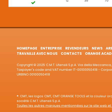
12
35
70
HOMEPAGE
ENTREPRISE
REVENDEURS
NEWS
AR
TRAVAILLE AVEC NOUS
CONTACTS
ORANGE ACAD
Copyright © 2025 C.M.T. Utensili S.p.A. Via della Meccanica, 
Taxpayer's code and VAT number IT-00100050418 - Corporat
URBINO 00100050418
®: CMT, les logos CMT, CMT ORANGE TOOLS et la couleur o
société C.M.T. Utensili S.p.A.
Toutes les autres marques mentionnées sur le site web et 