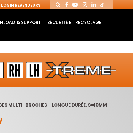
LOGIN REVENDEURS
NLOAD & SUPPORT
SÉCURITÉ ET RECYCLAGE
ES MULTI-BROCHES - LONGUE DURÉE, S=10MM -
MANDRINS ET
FRAISES AVEC
MÈ
W
FRAISES POUR
PLAQUETTES
MO
MACHINES CNC
RÉVERSIBLES