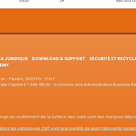
10x30
LH
990.003.0
EA JURIDIQUE
DOWNLOAD & SUPPORT
SÉCURITÉ ET RECYCL
EMY
sn - Pesaro, 61122 PU - ITALY
e Capital € 1.046.195,00 - Economic and Administrative Business R
range du revêtement de la surface des outils sont des marques dépo
dans les catalogues CMT sont la propriété de leurs fabricants respec