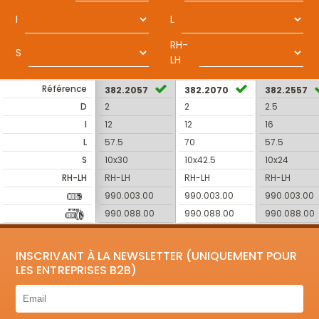
I
L
RH-
S
LH
Référence
382.2057
382.2070
382.2557
D
2
2
2.5
I
12
12
16
L
57.5
70
57.5
S
10x30
10x42.5
10x24
RH-LH
RH-LH
RH-LH
RH-LH
990.003.00
990.003.00
990.003.00
990.088.00
990.088.00
990.088.00
INSCRIVANT À LA NEWSLETTER (UNIQUEMENT POUR
LES ENTREPRISES B2B)