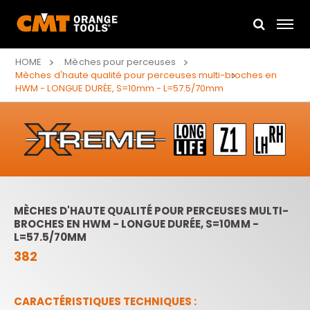
HOME
Mèches pour perceuses
Mèches d'haute qualité pour perceuses multi-broches en
HWM - LONGUE DURÉE, S=10mm - L=57.5/70mm
MÈCHES D'HAUTE QUALITÉ POUR PERCEUSES MULTI-
BROCHES EN HWM - LONGUE DURÉE, S=10MM -
L=57.5/70MM
382
CARACTÉRISTIQUES TECHNIQUES :