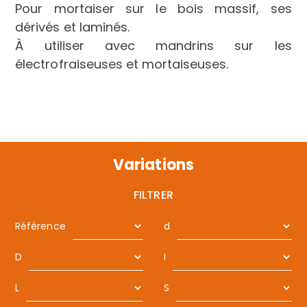
Pour mortaiser sur le bois massif, ses
dérivés et laminés.
À utiliser avec mandrins sur les
électrofraiseuses et mortaiseuses.
Variations
FILTRER
Référence
d
D
I
L
S