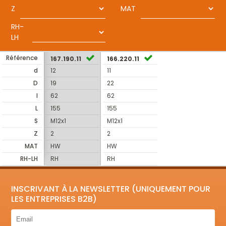
Z
MAT
RH-
LH
Référence
167.190.11
166.220.11
d
12
11
D
19
22
I
62
62
L
155
155
S
M12x1
M12x1
Z
2
2
MAT
HW
HW
RH-LH
RH
RH
INSCRIVANT À LA NEWSLETTER (UNIQUEMENT POUR
LES ENTREPRISES B2B)