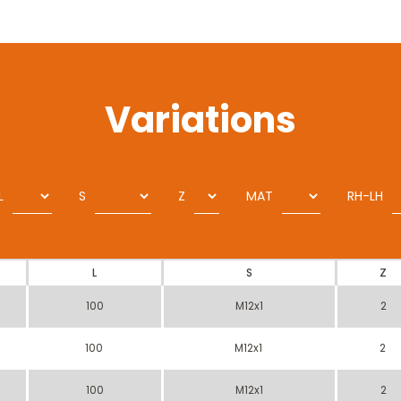
Variations
L
S
Z
MAT
RH-LH
L
S
Z
100
M12x1
2
100
M12x1
2
100
M12x1
2