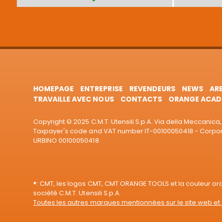
HOMEPAGE
ENTREPRISE
REVENDEURS
NEWS
AR
TRAVAILLE AVEC NOUS
CONTACTS
ORANGE ACAD
Copyright © 2025 C.M.T. Utensili S.p.A. Via della Meccanica, 
Taxpayer's code and VAT number IT-00100050418 - Corporat
URBINO 00100050418
®: CMT, les logos CMT, CMT ORANGE TOOLS et la couleur o
société C.M.T. Utensili S.p.A.
Toutes les autres marques mentionnées sur le site web et 