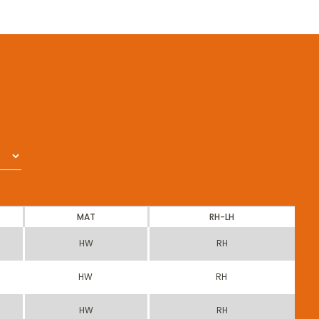
MAT
RH-LH
HW
RH
HW
RH
HW
RH