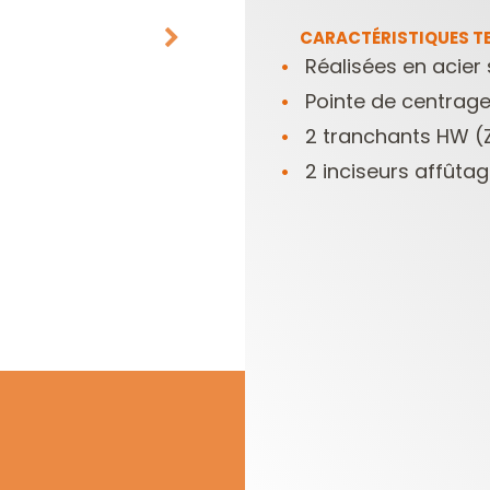
CARACTÉRISTIQUES TE
Réalisées en acier 
Pointe de centrag
2 tranchants HW (
2 inciseurs affûta
PLAQUETTES
COFFRETS DE
RÉVERSIBLES ET
FRAISES POUR
PORTE-OUTILS
DÉFONCEUSES