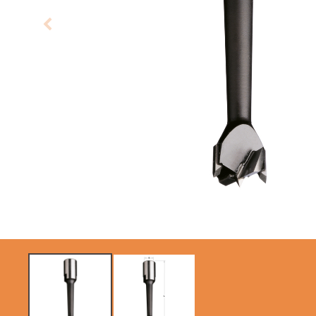
LAMES CIRCULAIRES
LAMES DE SCIES
CMT CONTRACTOR
SABRES
TOOLS® - ITK PLUS®