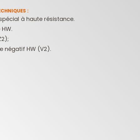
CHNIQUES :
spécial à haute résistance.
e HW.
Z2);
ge négatif HW (V2).
FRAISES POUR
MÈCHES POUR
MÈCHE
DÉFONCEUSES
PERCEUSES
CONTRACTOR