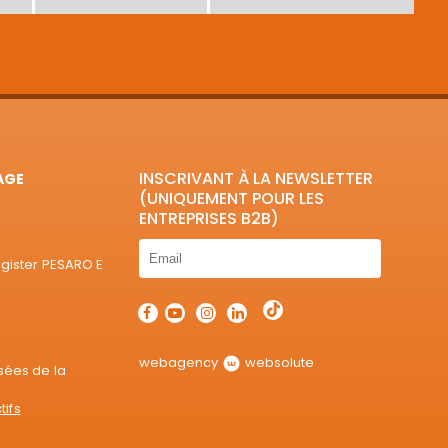
INSCRIVANT À LA NEWSLETTER
AGE
(UNIQUEMENT POUR LES
ENTREPRISES B2B)
egister PESARO E
webagency
websolute
sées de la
tifs