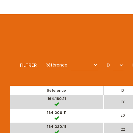
FILTRER
Référence
D
Référence
D
164.180.11
18
164.200.11
20
164.220.11
22