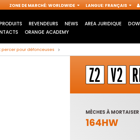
ZONE DE MARCHÉ
:
WORLDWIDE
LANGUE
:
FRANÇAIS
PRODUITS
REVENDEURS
NEWS
AREA JURIDIQUE
DOW
NTACTS
ORANGE ACADEMY
t percer pour défonceuses
MÈCHES À MORTAISER
164HW
ACCESSOIRES POUR
FRAISES
OUTILS
INDUSTRIELLES POUR
MULTIFONCTIONS
DÉFONCEUSES