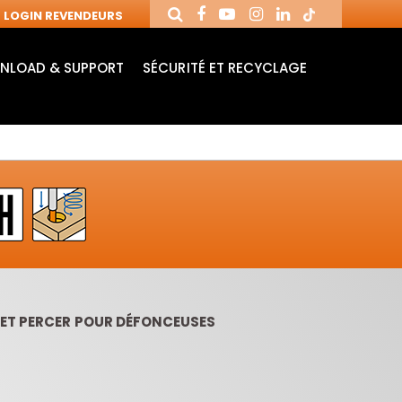
LOGIN REVENDEURS
NLOAD & SUPPORT
SÉCURITÉ ET RECYCLAGE
 ET PERCER POUR DÉFONCEUSES
MANDRINS ET
FRAISES AVEC
MÈ
FRAISES POUR
PLAQUETTES
MO
MACHINES CNC
RÉVERSIBLES