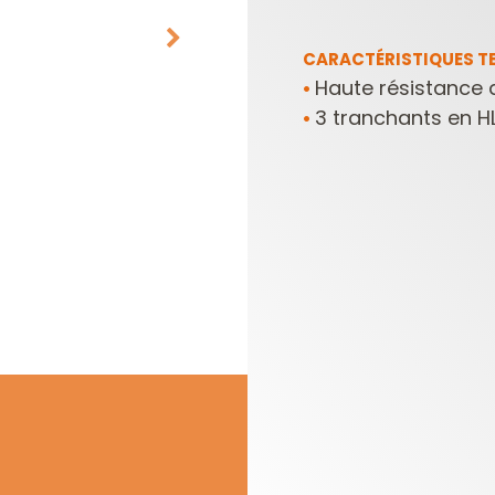
CARACTÉRISTIQUES TE
Haute résistance d
•
3 tranchants en HL
•
PLAQUETTES
COFFRETS DE
RÉVERSIBLES ET
FRAISES POUR
PORTE-OUTILS
DÉFONCEUSES