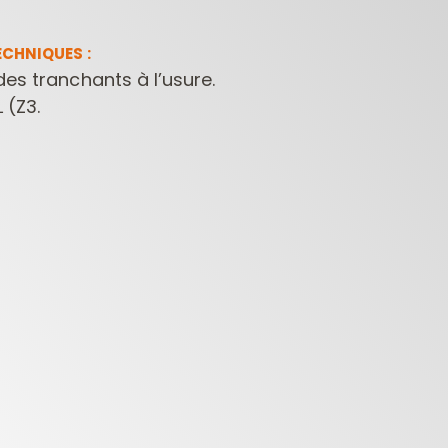
CHNIQUES :
es tranchants à l’usure.
 (Z3.
FRAISES POUR
MÈCHES POUR
MÈCHE
DÉFONCEUSES
PERCEUSES
CONTRACTOR