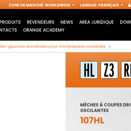
ZONE DE MARCHÉ
:
WORLDWIDE
LANGUE
:
FRANÇAIS
PRODUITS
REVENDEURS
NEWS
AREA JURIDIQUE
DOW
NTACTS
ORANGE ACADEMY
tes-gauches et inclinées pour mortaiseuses oscilantes
MÈCHES À COUPES DR
OSCILANTES
ACCESSOIRES POUR
FRAISES
107HL
OUTILS
INDUSTRIELLES POUR
MULTIFONCTIONS
DÉFONCEUSES