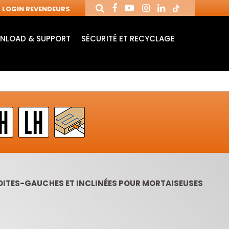
LOGIN REVENDEURS
NLOAD & SUPPORT
SÉCURITÉ ET RECYCLAGE
OITES-GAUCHES ET INCLINÉES POUR MORTAISEUSES
MANDRINS ET
FRAISES AVEC
MÈ
FRAISES POUR
PLAQUETTES
MO
MACHINES CNC
RÉVERSIBLES