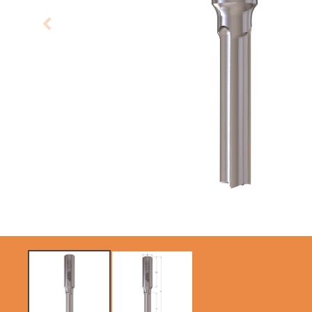
LAMES CIRCULAIRES
LAMES DE SCIES
CMT CONTRACTOR
SABRES
TOOLS® - ITK PLUS®