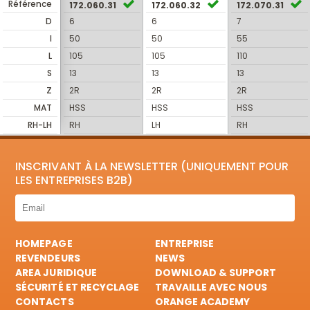
Référence
172.060.31
172.060.32
172.070.31
D
6
6
7
I
50
50
55
L
105
105
110
S
13
13
13
Z
2R
2R
2R
MAT
HSS
HSS
HSS
RH-LH
RH
LH
RH
INSCRIVANT À LA NEWSLETTER (UNIQUEMENT POUR
LES ENTREPRISES B2B)
HOMEPAGE
ENTREPRISE
REVENDEURS
NEWS
AREA JURIDIQUE
DOWNLOAD & SUPPORT
SÉCURITÉ ET RECYCLAGE
TRAVAILLE AVEC NOUS
CONTACTS
ORANGE ACADEMY