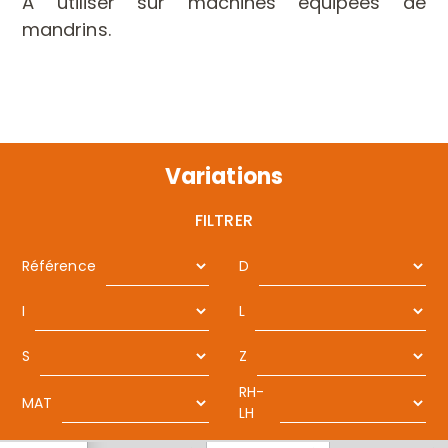
À utiliser sur machines équipées de
mandrins.
Variations
FILTRER
Référence
D
I
L
S
Z
RH-
MAT
LH