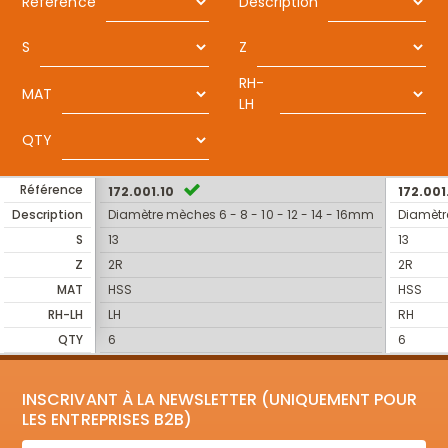
Référence
Description
S
Z
RH-
MAT
LH
QTY
Référence
172.001.10
172.001
Description
Diamètre mèches 6 - 8 - 10 - 12 - 14 - 16mm
Diamètre
S
13
13
Z
2R
2R
MAT
HSS
HSS
RH-LH
LH
RH
QTY
6
6
INSCRIVANT À LA NEWSLETTER (UNIQUEMENT POUR
LES ENTREPRISES B2B)