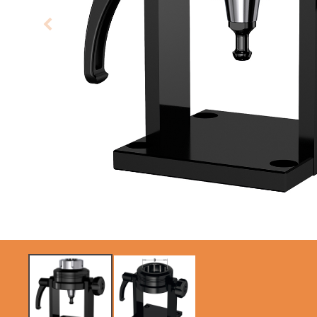
LAMES CIRCULAIRES
LAMES DE SCIES
CMT CONTRACTOR
SABRES
TOOLS® - ITK PLUS®