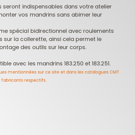
s seront indispensables dans votre atelier
monter vos mandrins sans abimer leur
sme spécial bidirectionnel avec roulements
sur la collerette, ainsi cela permet le
ntage des outils sur leur corps.
ble avec les mandrins 183.250 et 183.251.
FRAISES POUR
MÈCHES POUR
MÈCHE
DÉFONCEUSES
PERCEUSES
ues mentionnées sur ce site et dans les catalogues CMT
CONTRACTOR
 fabricants respectifs.