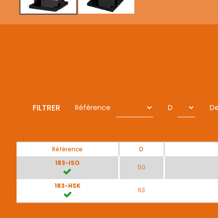
FILTRER
Référence
D
De
Référence
D
183-ISO
50
183-HSK
63