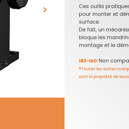
Ces outils pratique
pour monter et dé
surface.
De fait, un mécani
bloque les mandrins 
montage et le démo
Non compati
183-ISO:
PLAQUETTES
COFFRETS DE
RÉVERSIBLES ET
FRAISES POUR
®Toutes les autres marq
PORTE-OUTILS
DÉFONCEUSES
sont la propriété de leurs