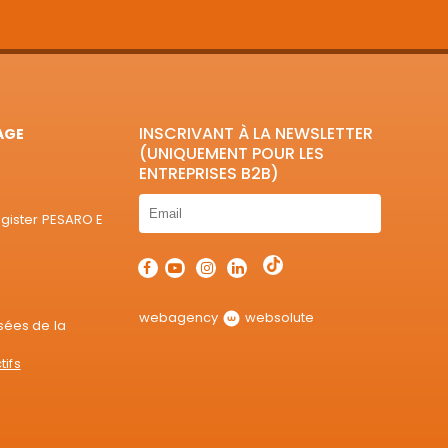
INSCRIVANT À LA NEWSLETTER
AGE
(UNIQUEMENT POUR LES
ENTREPRISES B2B)
egister PESARO E
webagency
websolute
sées de la
tifs