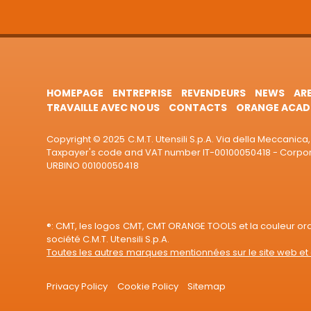
HOMEPAGE
ENTREPRISE
REVENDEURS
NEWS
AR
TRAVAILLE AVEC NOUS
CONTACTS
ORANGE ACAD
Copyright © 2025 C.M.T. Utensili S.p.A. Via della Meccanica, 
Taxpayer's code and VAT number IT-00100050418 - Corporat
URBINO 00100050418
®: CMT, les logos CMT, CMT ORANGE TOOLS et la couleur o
société C.M.T. Utensili S.p.A.
Toutes les autres marques mentionnées sur le site web et 
Privacy Policy
Cookie Policy
Sitemap