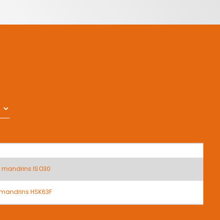
e mandrins ISO30
e mandrins HSK63F