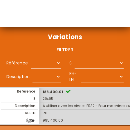
Variations
FILTRER
Référence
S
RH-
Description
LH
Référence
183.400.01
S
25x55
Description
À utiliser avec les pinces ER32 - Pour machines 
RH-LH
RH
995.400.00