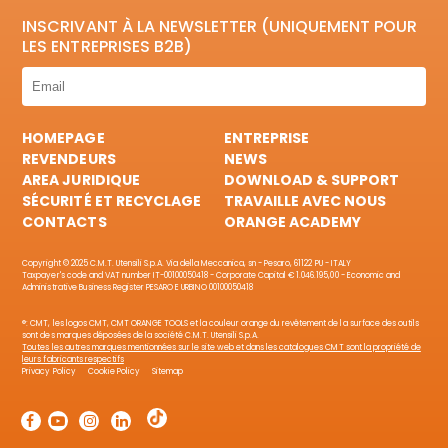
INSCRIVANT À LA NEWSLETTER (UNIQUEMENT POUR
LES ENTREPRISES B2B)
HOMEPAGE
ENTREPRISE
REVENDEURS
NEWS
AREA JURIDIQUE
DOWNLOAD & SUPPORT
SÉCURITÉ ET RECYCLAGE
TRAVAILLE AVEC NOUS
CONTACTS
ORANGE ACADEMY
Copyright © 2025 C.M.T. Utensili S.p.A. Via della Meccanica, sn - Pesaro, 61122 PU - ITALY
Taxpayer's code and VAT number IT-00100050418 - Corporate Capital € 1.046.195,00 - Economic and
Administrative Business Register PESARO E URBINO 00100050418
®: CMT, les logos CMT, CMT ORANGE TOOLS et la couleur orange du revêtement de la surface des outils
sont des marques déposées de la société C.M.T. Utensili S.p.A.
Toutes les autres marques mentionnées sur le site web et dans les catalogues CMT sont la propriété de
leurs fabricants respectifs
Privacy Policy
Cookie Policy
Sitemap