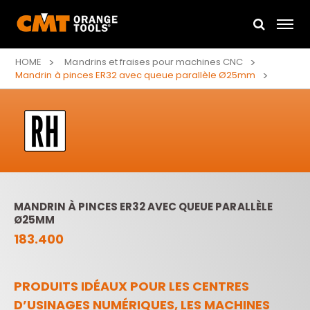
HOME
Mandrins et fraises pour machines CNC
Mandrin à pinces ER32 avec queue parallèle Ø25mm
MANDRIN À PINCES ER32 AVEC QUEUE PARALLÈLE
Ø25MM
183.400
PRODUITS IDÉAUX POUR LES CENTRES
D’USINAGES NUMÉRIQUES, LES MACHINES