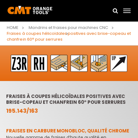
HOME
Mandrins et fraises pour machines CNC
Fraises à coupes hélicoïdales positives avec brise-copeau et
chanfrein 60° pour serrures
FRAISES À COUPES HÉLICOÏDALES POSITIVES AVEC
BRISE-COPEAU ET CHANFREIN 60° POUR SERRURES
195.143/163
FRAISES EN CARBURE MONOBLOC, QUALITÉ CHROME
Nouvelle gamme de fraises d’haute qualité en