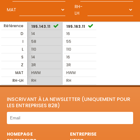
RH-
MAT
LH
Référence
195.143.11
195.163.11
D
14
16
I
58
55
L
110
110
S
14
16
Z
3R
3R
MAT
HWM
HWM
RH-LH
RH
RH
INSCRIVANT À LA NEWSLETTER (UNIQUEMENT POUR
LES ENTREPRISES B2B)
HOMEPAGE
ENTREPRISE