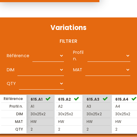
Variations
FILTRER
Profil
Référence
n.
DIM
MAT
QTY
Référence
615.A1
615.A2
615.A3
615.A4
Profil n.
A1
A2
A3
A4
DIM
30x25x2
30x25x2
30x25x2
30x25x2
MAT
HW
HW
HW
HW
QTY
2
2
2
2