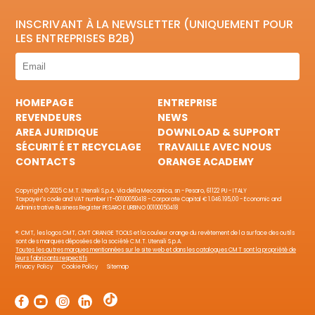
INSCRIVANT À LA NEWSLETTER (UNIQUEMENT POUR
LES ENTREPRISES B2B)
HOMEPAGE
ENTREPRISE
REVENDEURS
NEWS
AREA JURIDIQUE
DOWNLOAD & SUPPORT
SÉCURITÉ ET RECYCLAGE
TRAVAILLE AVEC NOUS
CONTACTS
ORANGE ACADEMY
Copyright © 2025 C.M.T. Utensili S.p.A. Via della Meccanica, sn - Pesaro, 61122 PU - ITALY
Taxpayer's code and VAT number IT-00100050418 - Corporate Capital € 1.046.195,00 - Economic and
Administrative Business Register PESARO E URBINO 00100050418
®: CMT, les logos CMT, CMT ORANGE TOOLS et la couleur orange du revêtement de la surface des outils
sont des marques déposées de la société C.M.T. Utensili S.p.A.
Toutes les autres marques mentionnées sur le site web et dans les catalogues CMT sont la propriété de
leurs fabricants respectifs
Privacy Policy
Cookie Policy
Sitemap