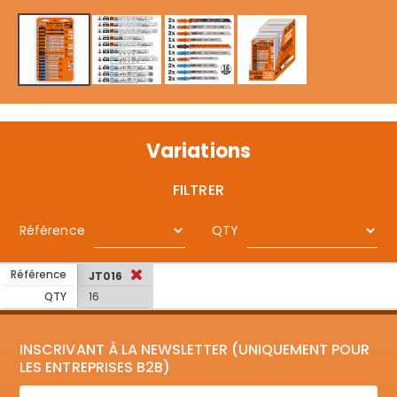
Variations
FILTRER
Référence
QTY
Référence
JT016
QTY
16
INSCRIVANT À LA NEWSLETTER (UNIQUEMENT POUR
LES ENTREPRISES B2B)