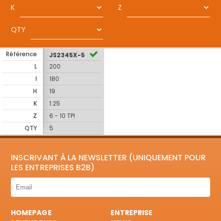
K
Z
QTY
Référence
JS2345X-5
L
200
I
180
H
19
K
1.25
Z
6 - 10 TPI
QTY
5
INSCRIVANT À LA NEWSLETTER (UNIQUEMENT POUR
LES ENTREPRISES B2B)
HOMEPAGE
ENTREPRISE