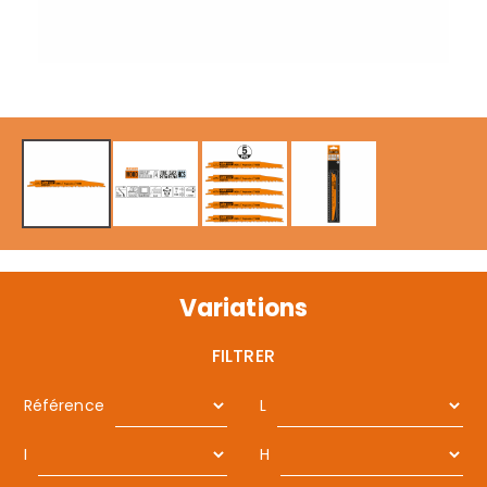
Variations
FILTRER
Référence
L
I
H