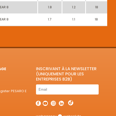
HEAR 8
1.8
1.2
18
HEAR 8
1.7
1.1
18
INSCRIVANT À LA NEWSLETTER
AGE
(UNIQUEMENT POUR LES
ENTREPRISES B2B)
egister PESARO E