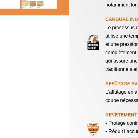
notamment lors
CARBURE INDU
Le processus d
utilise une te
et une pressio
complètement l
qui assure une
traditionnels e
AFFÛTAGE AV
L’affûtage en a
coupe nécessai
REVÊTEMENT 
• Protège contre
• Réduit l’accu