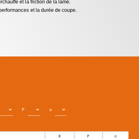
rchauffe et la friction de la lame.
 performances et la durée de coupe.
P
α
K
P
α