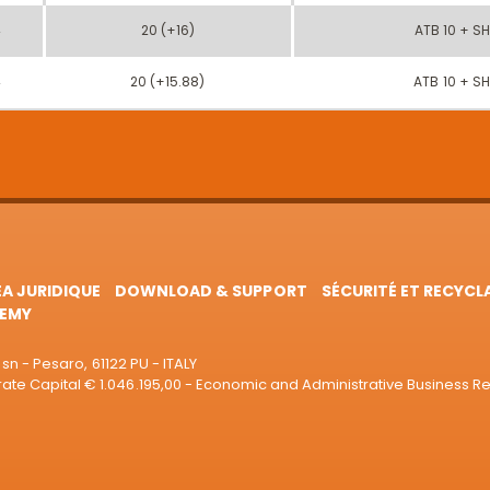
4
20 (+16)
ATB 10 + S
4
20 (+15.88)
ATB 10 + S
EA JURIDIQUE
DOWNLOAD & SUPPORT
SÉCURITÉ ET RECYCL
EMY
sn - Pesaro, 61122 PU - ITALY
e Capital € 1.046.195,00 - Economic and Administrative Business R