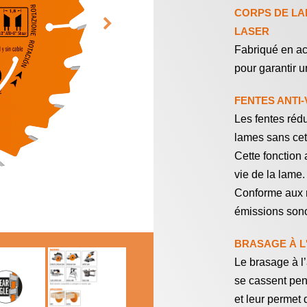
CORPS DE LA
LASER
Fabriqué en ac
pour garantir 
FENTES ANTI
Les fentes rédu
lames sans cett
PLAQUETTES
COFFRETS DE
Cette fonction 
RÉVERSIBLES ET
FRAISES POUR
PORTE-OUTILS
DÉFONCEUSES
vie de la lame.
Conforme aux n
émissions son
BRASAGE À L
Le brasage à l’
se cassent pen
et leur permet 