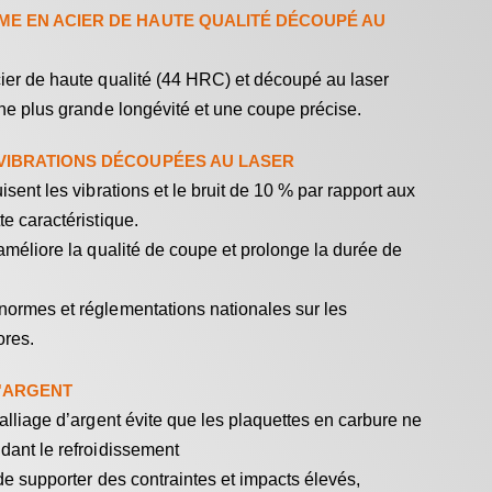
ME EN ACIER DE HAUTE QUALITÉ DÉCOUPÉ AU
ier de haute qualité (44 HRC) et découpé au laser
une plus grande longévité et une coupe précise.
-VIBRATIONS DÉCOUPÉES AU LASER
isent les vibrations et le bruit de 10 % par rapport aux
e caractéristique.
FRAISES POUR
MÈCHES POUR
MÈCHE
améliore la qualité de coupe et prolonge la durée de
DÉFONCEUSES
PERCEUSES
CONTRACTOR
ormes et réglementations nationales sur les
ores.
'ARGENT
alliage d’argent évite que les plaquettes en carbure ne
dant le refroidissement
de supporter des contraintes et impacts élevés,