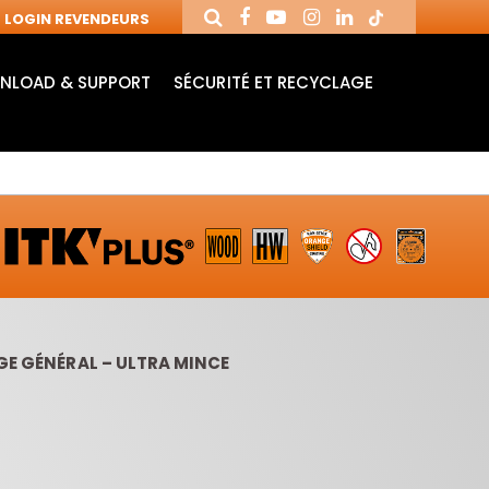
LOGIN REVENDEURS
NLOAD & SUPPORT
SÉCURITÉ ET RECYCLAGE
AGE GÉNÉRAL – ULTRA MINCE
MANDRINS ET
FRAISES AVEC
MÈ
FRAISES POUR
PLAQUETTES
MO
MACHINES CNC
RÉVERSIBLES