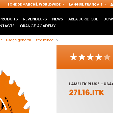
ZONE DE MARCHÉ
:
WORLDWIDE
LANGUE
:
FRANÇAIS
PRODUITS
REVENDEURS
NEWS
AREA JURIDIQUE
DOW
NTACTS
ORANGE ACADEMY
S® – Usage général – Ultra mince
LAME ITK PLUS® – US
271.16.ITK
ACCESSOIRES POUR
FRAISES
OUTILS
INDUSTRIELLES POUR
MULTIFONCTIONS
DÉFONCEUSES