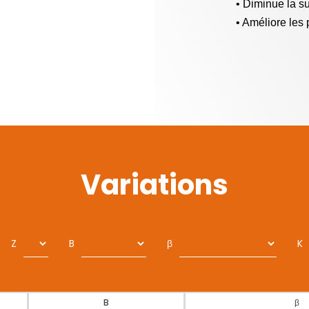
• Diminue la su
• Améliore les
Variations
Z
B
β
K
B
β