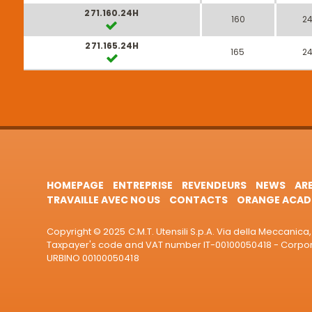
271.160.24H
160
2
271.165.24H
165
2
HOMEPAGE
ENTREPRISE
REVENDEURS
NEWS
AR
TRAVAILLE AVEC NOUS
CONTACTS
ORANGE ACAD
Copyright © 2025 C.M.T. Utensili S.p.A. Via della Meccanica, 
Taxpayer's code and VAT number IT-00100050418 - Corporat
URBINO 00100050418