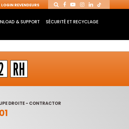
LOGIN REVENDEURS
NLOAD & SUPPORT
SÉCURITÉ ET RECYCLAGE
COUPE DROITE - CONTRACTOR
01
MANDRINS ET
FRAISES AVEC
MÈ
FRAISES POUR
PLAQUETTES
MO
MACHINES CNC
RÉVERSIBLES