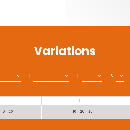
Variations
I
L
S
I
- 10 - 20
11 - 16 - 20 - 25