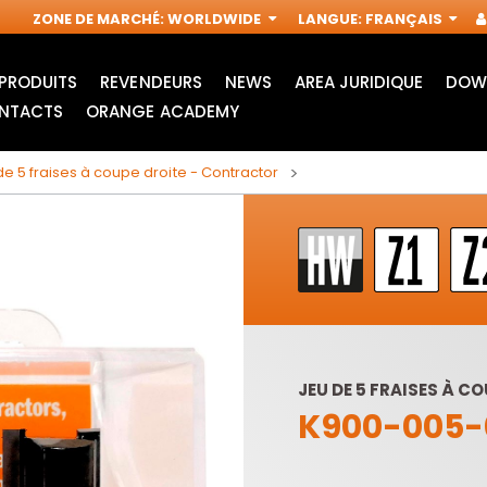
ZONE DE MARCHÉ
:
WORLDWIDE
LANGUE
:
FRANÇAIS
PRODUITS
REVENDEURS
NEWS
AREA JURIDIQUE
DOW
NTACTS
ORANGE ACADEMY
de 5 fraises à coupe droite - Contractor
JEU DE 5 FRAISES À 
K900-005-
ACCESSOIRES POUR
FRAISES
OUTILS
INDUSTRIELLES POUR
MULTIFONCTIONS
DÉFONCEUSES