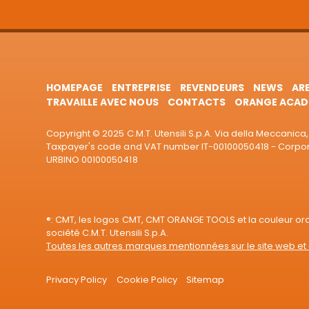
HOMEPAGE
ENTREPRISE
REVENDEURS
NEWS
AR
TRAVAILLE AVEC NOUS
CONTACTS
ORANGE ACAD
Copyright © 2025 C.M.T. Utensili S.p.A. Via della Meccanica, 
Taxpayer's code and VAT number IT-00100050418 - Corporat
URBINO 00100050418
®: CMT, les logos CMT, CMT ORANGE TOOLS et la couleur o
société C.M.T. Utensili S.p.A.
Toutes les autres marques mentionnées sur le site web et 
Privacy Policy
Cookie Policy
Sitemap