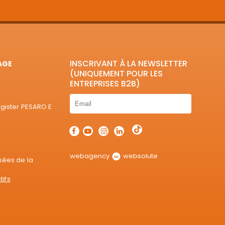
INSCRIVANT À LA NEWSLETTER
AGE
(UNIQUEMENT POUR LES
ENTREPRISES B2B)
egister PESARO E
webagency
websolute
sées de la
tifs