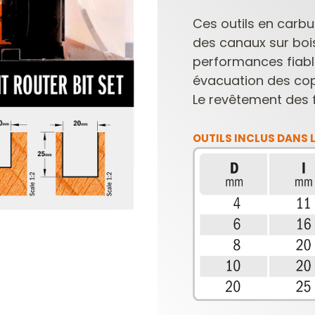
Ces outils en carbu
des canaux sur bois
performances fiabl
évacuation des co
Le revêtement des f
OUTILS INCLUS DANS L
PLAQUETTES
COFFRETS DE
RÉVERSIBLES ET
FRAISES POUR
PORTE-OUTILS
DÉFONCEUSES