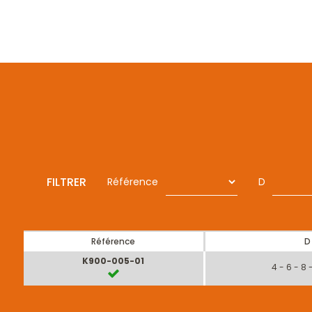
FILTRER
Référence
D
Référence
D
K900-005-01
4 - 6 - 8 