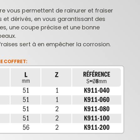
re vous permettent de rainurer et fraiser
 et dérivés, en vous garantissant des
es, une coupe précise et une bonne
peaux.
raises sert à en empêcher la corrosion.
E COFFRET:
FRAISES POUR
MÈCHES POUR
MÈCHE
DÉFONCEUSES
PERCEUSES
CONTRACTOR