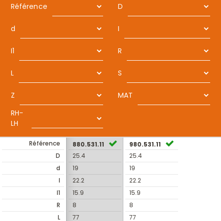
Référence
D
d
I
I1
R
L
S
Z
MAT
RH-
LH
Référence
880.531.11
980.531.11
D
25.4
25.4
d
19
19
I
22.2
22.2
I1
15.9
15.9
R
8
8
L
77
77