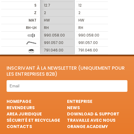
S
12.7
12
Z
2
2
MAT
HW
HW
RH-LH
RH
RH
990.058.00
990.058.00
991.057.00
991.057.00
791.046.00
791.046.00
INSCRIVANT À LA NEWSLETTER (UNIQUEMENT POUR
LES ENTREPRISES B2B)
HOMEPAGE
ENTREPRISE
REVENDEURS
NEWS
AREA JURIDIQUE
DOWNLOAD & SUPPORT
SÉCURITÉ ET RECYCLAGE
TRAVAILLE AVEC NOUS
CONTACTS
ORANGE ACADEMY