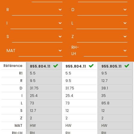
R
D
I
L
S
Z
RH-
MAT
LH
Référence
855.804.11
955.804.11
955.805.11
R1
5.5
5.5
9.5
R
9.5
9.5
12.7
D
31.75
31.75
38.1
I
25.4
25.4
35
L
73
73
85.8
S
12.7
12
12
Z
2
2
2
MAT
HW
HW
HW
RH-LH
RH
RH
RH