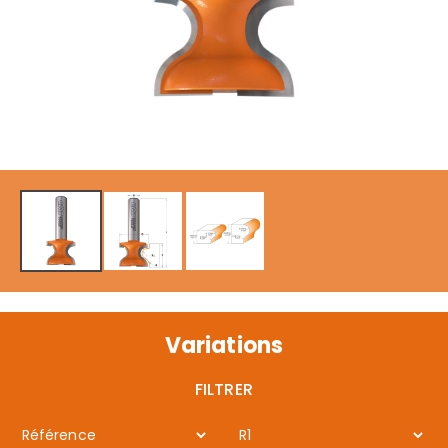
Variations
FILTRER
Référence
R1