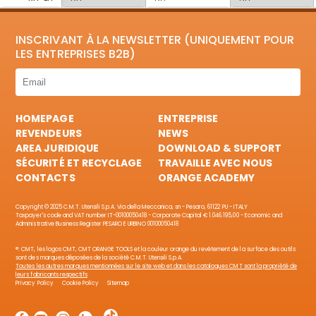
INSCRIVANT À LA NEWSLETTER (UNIQUEMENT POUR
LES ENTREPRISES B2B)
HOMEPAGE
ENTREPRISE
REVENDEURS
NEWS
AREA JURIDIQUE
DOWNLOAD & SUPPORT
SÉCURITÉ ET RECYCLAGE
TRAVAILLE AVEC NOUS
CONTACTS
ORANGE ACADEMY
Copyright © 2025 C.M.T. Utensili S.p.A. Via della Meccanica, sn - Pesaro, 61122 PU - ITALY
Taxpayer's code and VAT number IT-00100050418 - Corporate Capital € 1.046.195,00 - Economic and
Administrative Business Register PESARO E URBINO 00100050418
®: CMT, les logos CMT, CMT ORANGE TOOLS et la couleur orange du revêtement de la surface des outils
sont des marques déposées de la société C.M.T. Utensili S.p.A.
Toutes les autres marques mentionnées sur le site web et dans les catalogues CMT sont la propriété de
leurs fabricants respectifs
Privacy Policy
Cookie Policy
Sitemap