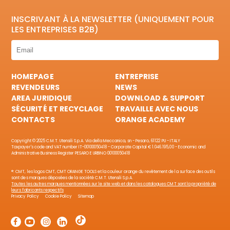
INSCRIVANT À LA NEWSLETTER (UNIQUEMENT POUR
LES ENTREPRISES B2B)
HOMEPAGE
ENTREPRISE
REVENDEURS
NEWS
AREA JURIDIQUE
DOWNLOAD & SUPPORT
SÉCURITÉ ET RECYCLAGE
TRAVAILLE AVEC NOUS
CONTACTS
ORANGE ACADEMY
Copyright © 2025 C.M.T. Utensili S.p.A. Via della Meccanica, sn - Pesaro, 61122 PU - ITALY
Taxpayer's code and VAT number IT-00100050418 - Corporate Capital € 1.046.195,00 - Economic and
Administrative Business Register PESARO E URBINO 00100050418
®: CMT, les logos CMT, CMT ORANGE TOOLS et la couleur orange du revêtement de la surface des outils
sont des marques déposées de la société C.M.T. Utensili S.p.A.
Toutes les autres marques mentionnées sur le site web et dans les catalogues CMT sont la propriété de
leurs fabricants respectifs
Privacy Policy
Cookie Policy
Sitemap