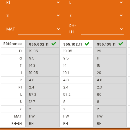
R1
L
S
Z
RH-
MAT
LH
Référence
855.602.11
955.102.11
955.105.11
D
19.05
19.05
29
d
9.5
9.5
11
T
14.3
14
15
I
19.05
19.1
20
R
4.8
4.8
4.8
R1
2.4
2.4
2.3
L
57.2
57.2
60
S
12.7
8
8
Z
2
2
2
MAT
HW
HW
HW
RH-LH
RH
RH
RH