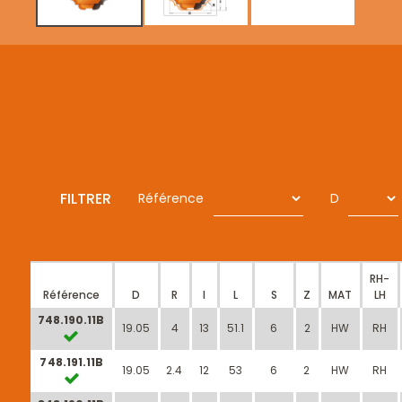
FILTRER
Référence
D
RH-
Référence
D
R
I
L
S
Z
MAT
LH
748.190.11B
19.05
4
13
51.1
6
2
HW
RH
748.191.11B
19.05
2.4
12
53
6
2
HW
RH