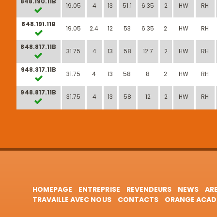
848.190.11B
19.05
4
13
51.1
6.35
2
HW
RH
848.191.11B
19.05
2.4
12
53
6.35
2
HW
RH
848.817.11B
31.75
4
13
58
12.7
2
HW
RH
948.317.11B
31.75
4
13
58
8
2
HW
RH
948.817.11B
31.75
4
13
58
12
2
HW
RH
HOMEPAGE
ENTREPRISE
REVENDEURS
NEWS
AR
TRAVAILLE AVEC NOUS
CONTACTS
ORANGE ACAD