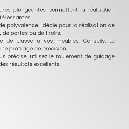
ures plongeantes permettent la réalisation
téressantes.
e polyvalence! Idéale pour la réalisation de
 de portes ou de tiroirs.
e de classe à vos meubles. Conseils: Le
ne profilage de précision.
lus précise, utilisez le roulement de guidage
FRAISES POUR
MÈCHES POUR
MÈCHE
des résultats excellents.
DÉFONCEUSES
PERCEUSES
CONTRACTOR