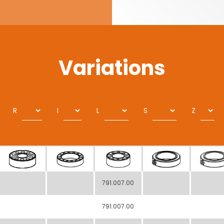
Variations
R
I
L
S
Z
791.007.00
791.007.00