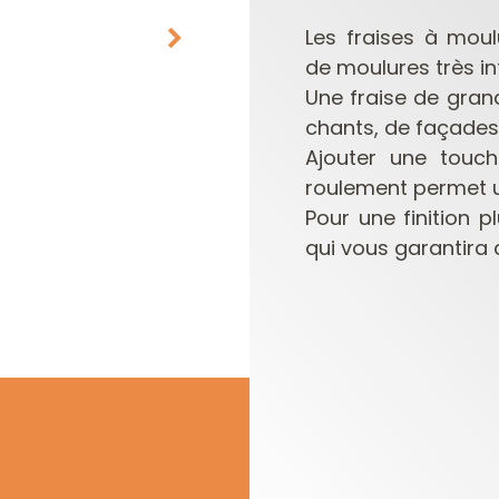
Les fraises à moul
de moulures très in
Une fraise de grand
chants, de façades,
Ajouter une touch
roulement permet u
Pour une finition p
PLAQUETTES
COFFRETS DE
qui vous garantira 
RÉVERSIBLES ET
FRAISES POUR
PORTE-OUTILS
DÉFONCEUSES