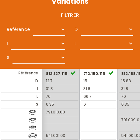
Variations
FILTRER
Référence
D
I
L
S
Référence
812.127.11B
712.150.11B
812.158.1
D
12.7
15
15.88
I
31.8
31.8
31.8
L
70
66.7
70
S
6.35
6
6.35
791.010.00
791.009.0
541.001.00
541.001.0