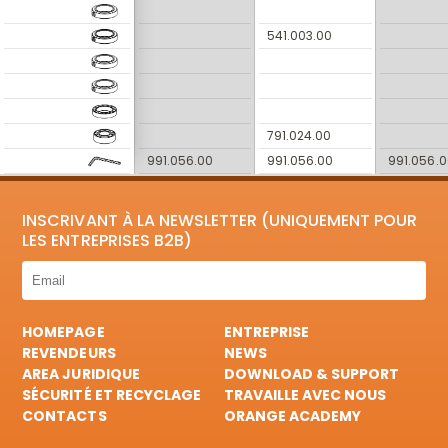
541.003.00
791.024.00
991.056.00
991.056.00
991.056.0
INSCRIVANT À LA NEWSLETTER (UNIQUEMENT POUR
LES ENTREPRISES B2B)
HOMEPAGE
ENTREPRISE
REVENDEURS
NEWS
AREA JURIDIQUE
DOWNLOAD & SUPPORT
SÉCURITÉ ET RECYCLAGE
TRAVAILLE AVEC NOUS
CONTACTS
ORANGE ACADEMY