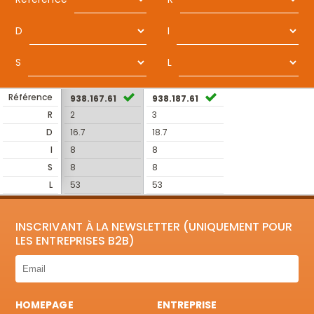
D
I
S
L
Référence
938.167.61
938.187.61
R
2
3
D
16.7
18.7
I
8
8
S
8
8
L
53
53
INSCRIVANT À LA NEWSLETTER (UNIQUEMENT POUR
LES ENTREPRISES B2B)
HOMEPAGE
ENTREPRISE