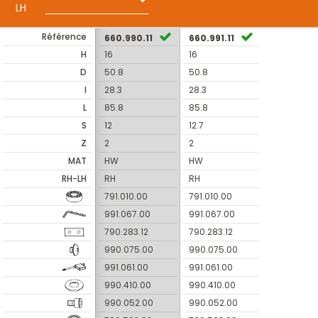
LH
Référence
660.990.11
660.991.11
H
16
16
D
50.8
50.8
I
28.3
28.3
L
85.8
85.8
S
12
12.7
Z
2
2
MAT
HW
HW
RH-LH
RH
RH
791.010.00
791.010.00
991.067.00
991.067.00
790.283.12
790.283.12
990.075.00
990.075.00
991.061.00
991.061.00
990.410.00
990.410.00
990.052.00
990.052.00