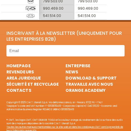
799.503.00
799.503.00
990.469.00
990.469.00
541.514.00
541.514.00
INSCRIVANT À LA NEWSLETTER (UNIQUEMENT POUR
LES ENTREPRISES B2B)
HOMEPAGE
ENTREPRISE
REVENDEURS
NEWS
AREA JURIDIQUE
DOWNLOAD & SUPPORT
SÉCURITÉ ET RECYCLAGE
TRAVAILLE AVEC NOUS
CONTACTS
ORANGE ACADEMY
Copyright © 2025 C.M.T. Utensili S.p.A. Via della Meccanica, sn - Pesaro, 61122 PU - ITALY
Taxpayer's code and VAT number IT-00100050418 - Corporate Capital € 1.046.195,00 - Economic and
Administrative Business Register PESARO E URBINO 00100050418
®: CMT, les logos CMT, CMT ORANGE TOOLS et la couleur orange du revêtement de la surface des outils
sont des marques déposées de la société C.M.T. Utensili S.p.A.
Toutes les autres marques mentionnées sur le site web et dans les catalogues CMT sont la propriété de
leurs fabricants respectifs