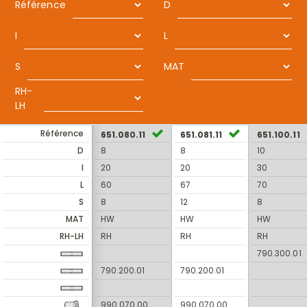
Référence
D
I
L
S
MAT
RH-
LH
Référence
651.080.11
651.081.11
651.100.11
D
8
8
10
I
20
20
30
L
60
67
70
S
8
12
8
MAT
HW
HW
HW
RH-LH
RH
RH
RH
790.300.01
790.200.01
790.200.01
990.070.00
990.070.00